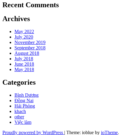
Recent Comments
Archives
May 2022
July 2020
November 2019
September 2018
August 2018
July 2018
June 2018
May 2018
Categories
Bình Dương
Đồng Nai
Hải Phòng
khach
other
Việc làm
Proudly powered by WordPress
|
Theme: ioblue by
ioTheme
.