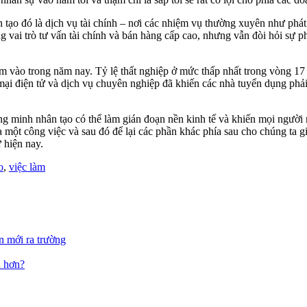
 tạo đó là dịch vụ tài chính – nơi các nhiệm vụ thường xuyên như phát 
vai trò tư vấn tài chính và bán hàng cấp cao, nhưng vẫn đòi hỏi sự ph
m vào trong năm nay. Tỷ lệ thất nghiệp ở mức thấp nhất trong vòng 17 n
mại điện tử và dịch vụ chuyên nghiệp đã khiến các nhà tuyển dụng phải
ng minh nhân tạo có thể làm gián đoạn nền kinh tế và khiến mọi người m
 một công việc và sau đó để lại các phần khác phía sau cho chúng ta gi
 hiện nay.
o
,
việc làm
ên mới ra trường
a hơn?