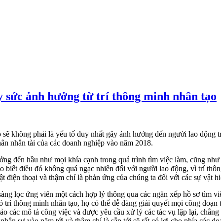
 sức ảnh hưởng từ trí thông minh nhân tạo
sẽ không phải là yếu tố duy nhất gây ảnh hưởng đến người lao động tr
hân nhân tài của các doanh nghiệp vào năm 2018.
ng đến hầu như mọi khía cạnh trong quá trình tìm việc làm, cũng như l
 biết điều đó không quá ngạc nhiên đối với người lao động, vì trí thô
t điện thoại và thậm chí là phản ứng của chúng ta đối với các sự vật h
 sàng lọc ứng viên một cách hợp lý thông qua các ngăn xếp hồ sơ tìm v
 trí thông minh nhân tạo, họ có thể dễ dàng giải quyết mọi công đoạn 
ảo các mô tả công việc và được yêu cầu xử lý các tác vụ lặp lại, chẳng
nhân sự vào năm tới và thậm chí là sắp tới sẽ rất có lợi cho phía các d