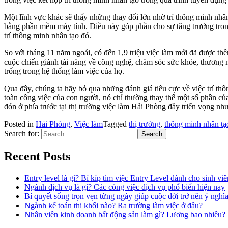
Một lĩnh vực khác sẽ thấy những thay đổi lớn nhờ trí thông minh nhân
bằng phần mềm máy tính. Điều này góp phần cho sự tăng trưởng trong 
trí thông minh nhân tạo đó.
So với tháng 11 năm ngoái, có đến 1,9 triệu việc làm mới đã được thê
cuộc chiến giành tài năng về công nghệ, chăm sóc sức khỏe, thương 
trống trong hệ thống làm việc của họ.
Qua đây, chúng ta hãy bỏ qua những đánh giá tiêu cực về việc trí thô
toàn công việc của con người, nó chỉ thường thay thế một số phần của
đón ở phía trước tại thị trường việc làm Hải Phòng đầy triển vọng như
Posted in
Hải Phòng
,
Việc làm
Tagged
thị trường
,
thông minh nhân tạ
Search for:
Recent Posts
Entry level là gì? Bí kíp tìm việc Entry Level dành cho sinh vi
Ngành dịch vụ là gì? Các công việc dịch vụ phổ biến hiện nay
Bí quyết sống trọn vẹn từng ngày giúp cuộc đời trở nên ý nghĩ
Ngành kế toán thi khối nào? Ra trường làm việc ở đâu?
Nhân viên kinh doanh bất động sản làm gì? Lương bao nhiêu?