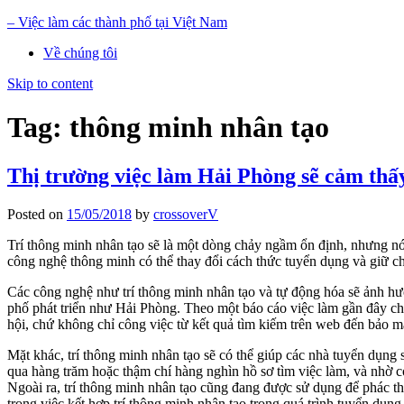
– Việc làm các thành phố tại Việt Nam
Về chúng tôi
Skip to content
Tag: thông minh nhân tạo
Thị trường việc làm Hải Phòng sẽ cảm thấy
Posted on
15/05/2018
by
crossoverV
Trí thông minh nhân tạo sẽ là một dòng chảy ngầm ổn định, nhưng nó 
công nghệ thông minh có thể thay đổi cách thức tuyển dụng và giữ c
Các công nghệ như trí thông minh nhân tạo và tự động hóa sẽ ảnh hưở
phố phát triển như Hải Phòng. Theo một báo cáo việc làm gần đây cho
hội, chứ không chỉ công việc từ kết quả tìm kiếm trên web đến bảo mậ
Mặt khác, trí thông minh nhân tạo sẽ có thể giúp các nhà tuyển dụng
qua hàng trăm hoặc thậm chí hàng nghìn hồ sơ tìm việc làm, và nhờ có
Ngoài ra, trí thông minh nhân tạo cũng đang được sử dụng để phác th
trong việc kết hợp trí thông minh nhân tạo trong quá trình tuyển dụng 