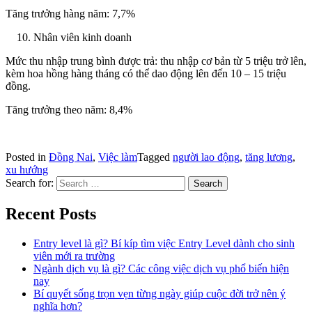
Tăng trưởng hàng năm: 7,7%
Nhân viên kinh doanh
Mức thu nhập trung bình được trả: thu nhập cơ bản từ 5 triệu trở lên,
kèm hoa hồng hàng tháng có thể dao động lên đến 10 – 15 triệu
đồng.
Tăng trưởng theo năm: 8,4%
Posted in
Đồng Nai
,
Việc làm
Tagged
người lao động
,
tăng lương
,
xu hướng
Search for:
Recent Posts
Entry level là gì? Bí kíp tìm việc Entry Level dành cho sinh
viên mới ra trường
Ngành dịch vụ là gì? Các công việc dịch vụ phổ biến hiện
nay
Bí quyết sống trọn vẹn từng ngày giúp cuộc đời trở nên ý
nghĩa hơn?