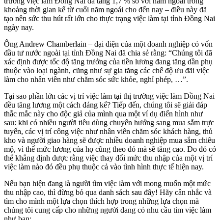
trường việc làm Đồng Nai đã tăng 1,7 % so với năm ngoái trong
khoảng thời gian kể từ cuối năm ngoái cho đến nay – điều này đã
tạo nên sức thu hút rất lớn cho thực trạng việc làm tại tỉnh Đồng Nai
ngày nay.
Ông Andrew Chamberlain – đại diện của một doanh nghiệp có vốn
đầu tư nước ngoài tại tỉnh Đồng Nai đã chia sẻ rằng: “Chúng tôi đã
xác định được tốc độ tăng trưởng của tiền lương đang tăng dần phụ
thuộc vào loại ngành, cũng như sự gia tăng các chế độ ưu đãi việc
làm cho nhân viên như chăm sóc sức khỏe, nghỉ phép, …”.
Tại sao phần lớn các vị trí việc làm tại thị trường việc làm Đồng Nai
đều tăng lương một cách đáng kể? Tiếp đến, chúng tôi sẽ giải đáp
thắc mắc này cho độc giả của mình qua một ví dụ điển hình như
sau: khi có nhiều người tiêu dùng chuyển hướng sang mua sắm trực
tuyến, các vị trí công việc như nhân viên chăm sóc khách hàng, thủ
kho và người giao hàng sẽ được nhiều doanh nghiệp mua sắm chiêu
mộ, vì thế mức lương của họ cũng theo đó mà sẽ tăng cao. Do đó có
thể khẳng định được rằng việc thay đổi mức thu nhập của một vị trí
việc làm nào đó đều phụ thuộc cả vào tình hình thực tế hiện nay.
Nếu bạn hiện đang là người tìm việc làm với mong muốn một mức
thu nhập cao, thì đừng bỏ qua danh sách sau đây! Hãy cân nhắc và
tìm cho mình một lựa chọn thích hợp trong những lựa chọn mà
chúng tôi cung cấp cho những người đang có nhu cầu tìm việc làm
như bạn: