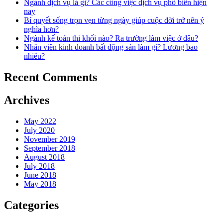
Ngành dịch vụ là gì? Các công việc dịch vụ phổ biến hiện
nay
Bí quyết sống trọn vẹn từng ngày giúp cuộc đời trở nên ý
nghĩa hơn?
Ngành kế toán thi khối nào? Ra trường làm việc ở đâu?
Nhân viên kinh doanh bất động sản làm gì? Lương bao
nhiêu?
Recent Comments
Archives
May 2022
July 2020
November 2019
September 2018
August 2018
July 2018
June 2018
May 2018
Categories