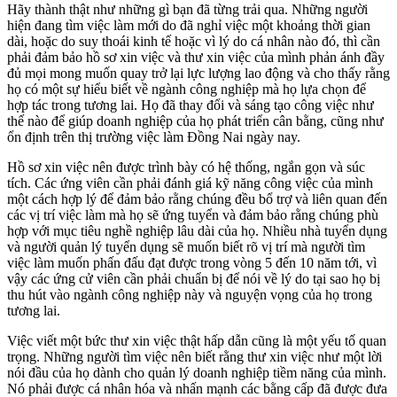
Hãy thành thật như những gì bạn đã từng trải qua. Những người
hiện đang tìm việc làm mới do đã nghỉ việc một khoảng thời gian
dài, hoặc do suy thoái kinh tế hoặc vì lý do cá nhân nào đó, thì cần
phải đảm bảo hồ sơ xin việc và thư xin việc của mình phản ánh đầy
đủ mọi mong muốn quay trở lại lực lượng lao động và cho thấy rằng
họ có một sự hiểu biết về ngành công nghiệp mà họ lựa chọn để
hợp tác trong tương lai. Họ đã thay đổi và sáng tạo công việc như
thế nào để giúp doanh nghiệp của họ phát triển cân bằng, cũng như
ổn định trên thị trường việc làm Đồng Nai ngày nay.
Hồ sơ xin việc nên được trình bày có hệ thống, ngắn gọn và súc
tích. Các ứng viên cần phải đánh giá kỹ năng công việc của mình
một cách hợp lý để đảm bảo rằng chúng đều bổ trợ và liên quan đến
các vị trí việc làm mà họ sẽ ứng tuyển và đảm bảo rằng chúng phù
hợp với mục tiêu nghề nghiệp lâu dài của họ. Nhiều nhà tuyển dụng
và người quản lý tuyển dụng sẽ muốn biết rõ vị trí mà người tìm
việc làm muốn phấn đấu đạt được trong vòng 5 đến 10 năm tới, vì
vậy các ứng cử viên cần phải chuẩn bị để nói về lý do tại sao họ bị
thu hút vào ngành công nghiệp này và nguyện vọng của họ trong
tương lai.
Việc viết một bức thư xin việc thật hấp dẫn cũng là một yếu tố quan
trọng. Những người tìm việc nên biết rằng thư xin việc như một lời
nói đầu của họ dành cho quản lý doanh nghiệp tiềm năng của mình.
Nó phải được cá nhân hóa và nhấn mạnh các bằng cấp đã được đưa