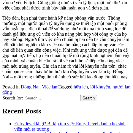
vào sơ yếu lý lịch. Cũng giống như sơ yếu lý lịch, một bức thư xin
việc cũng phải được trình bày thật ngắn gọn và đơn giản.
Tiếp đến, bạn phải thực hành kỹ năng phỏng vấn trước. Thông
thường, một người quản lý tuyển dụng sẽ thiết lập một buổi phỏng
vấn ngắn qua điện thoại để sử dụng như một quá trình sàng lọc để
đánh giá liệu ứng cử viên có khả năng phù hợp với công ty của họ
hay không. Người tìm việc nên chuẩn bị hai đến ba câu chuyện làm
nổi bật kinh nghiệm làm việc của họ bằng cách tập trung vào các
chủ đề liên quan đến công việc. Khi một ứng viên được gọi đến để
gặp mặt trực tiếp, họ nên chuẩn bị để mở rộng kinh nghiệm làm việc
của mình và chuẩn bị câu trả lời về cách họ sẽ tiếp cận công việc
mới nếu trúng tuyển. Chỉ cần nắm rõ vài lời khuyên nêu trên, chắc
chắn bạn sẽ cảm thấy tự tin hơn khi ứng tuyển việc làm tại Đồng
Nai – một trong những tỉnh thành có sức hút lao động lớn hiện nay.
Posted in
Đồng Nai
,
Việc làm
Tagged
hữu ích
,
lời khuyên
,
người lao
động
Search for:
Recent Posts
Entry level là gì? Bí kíp tìm việc Entry Level dành cho sinh
viên mới ra trường