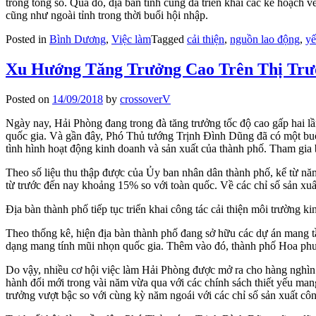
trong tổng số. Qua đó, địa bàn tỉnh cũng đã triển khai các kế hoạch
cũng như ngoài tỉnh trong thời buổi hội nhập.
Posted in
Bình Dương
,
Việc làm
Tagged
cải thiện
,
nguồn lao động
,
yế
Xu Hướng Tăng Trưởng Cao Trên Thị Trư
Posted on
14/09/2018
by
crossoverV
Ngày nay, Hải Phòng đang trong đà tăng trưởng tốc độ cao gấp hai lầ
quốc gia. Và gần đây, Phó Thủ tướng Trịnh Đình Dũng đã có một buổi 
tình hình hoạt động kinh doanh và sản xuất của thành phố. Tham gia 
Theo số liệu thu thập được của Ủy ban nhân dân thành phố, kể từ năm
từ trước đến nay khoảng 15% so với toàn quốc. Về các chỉ số sản xu
Địa bàn thành phố tiếp tục triển khai công tác cải thiện môi trường k
Theo thống kê, hiện địa bàn thành phố đang sở hữu các dự án mang t
dạng mang tính mũi nhọn quốc gia. Thêm vào đó, thành phố Hoa phượn
Do vậy, nhiều cơ hội việc làm Hải Phòng được mở ra cho hàng nghìn n
hành đổi mới trong vài năm vừa qua với các chính sách thiết yếu mang
trưởng vượt bậc so với cùng kỳ năm ngoái với các chỉ số sản xuất c