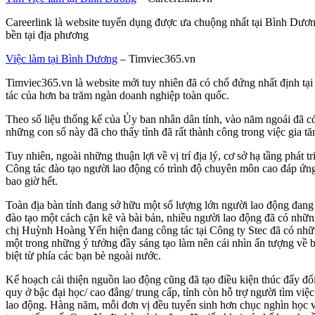
Careerlink là website tuyển dụng được ưa chuộng nhất tại Bình Dương
bền tại địa phương
Việc làm tại Bình Dương
– Timviec365.vn
Timviec365.vn là website mới tuy nhiên đã có chổ đứng nhất định tại
tác của hơn ba trăm ngàn doanh nghiệp toàn quốc.
Theo số liệu thống kế của Ủy ban nhân dân tỉnh, vào năm ngoái đã c
những con số này đã cho thấy tỉnh đã rất thành công trong việc gia t
Tuy nhiên, ngoài những thuận lợi về vị trí địa lý, cơ sở hạ tầng phát
Công tác đào tạo người lao động có trình độ chuyên môn cao đáp ứng
bao giờ hết.
Toàn địa bàn tỉnh đang sở hữu một số lượng lớn người lao động đang 
đào tạo một cách cặn kẽ và bài bản, nhiều người lao động đã có nhữ
chị Huỳnh Hoàng Yến hiện đang công tác tại Công ty Stec đã có những
một trong những ý tưởng đầy sáng tạo làm nên cái nhìn ấn tượng về b
biệt từ phía các bạn bè ngoài nước.
Kế hoạch cải thiện nguồn lao động cũng đã tạo điều kiện thúc đẩy đổ
quy ở bậc đại học/ cao đẳng/ trung cấp, tỉnh còn hỗ trợ người tìm việ
lao động. Hàng năm, mỗi đơn vị đều tuyển sinh hơn chục nghìn học v