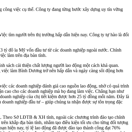
ng công việc cụ thể. Công ty đang từng bước xây dựng uy tín vững
c tìm người trên thị trường hấp dẫn hiện nay. Công ty tự hào là đối
 3 tỷ đô la Mỹ vốn đầu tư từ các doanh nghiệp ngoài nước. Chính
ệc làm trên địa bàn tỉnh.
chính sách cải thiện chất lượng người lao động một cách khả quan.
ng việc làm Bình Dương trở nên hấp dẫn và ngày càng sôi động hơn
 việc các doanh nghiệp đánh giá cao nguồn lao động, nhờ có quá trình
huận cao cho các doanh nghiệp mà họ đang làm việc. Chẳng hạn như
 doanh nghiệp của chị tiết kiệm được hơn 25 tỷ đồng mỗi năm. Đây là
ủ doanh nghiệp đầu tư – giúp chúng ta nhận được sự tôn trọng đặc
ộng. Theo Sở LĐTB & XH tỉnh, ngoài các chương trình đào tạo chính
 trên khắp địa bàn tỉnh, nhằm tạo điều kiện tối ưu cho từng đối tượng
oạn hiện nay, tỷ lệ lao động đã được đào tạo thành công đạt 76%