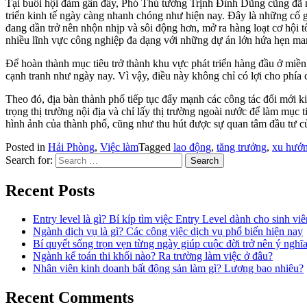
Tại buổi hội đàm gần đây, Phó Thủ tướng Trịnh Đình Dũng cũng đã n
triển kinh tế ngày càng nhanh chóng như hiện nay. Đây là những cố 
đang dần trở nên nhộn nhịp và sôi động hơn, mở ra hàng loạt cơ hội t
nhiều lĩnh vực công nghiệp đa dạng với những dự án lớn hứa hẹn mang 
Để hoàn thành mục tiêu trở thành khu vực phát triển hàng đầu ở miền
cạnh tranh như ngày nay. Vì vậy, điều này không chỉ có lợi cho phía
Theo đó, địa bàn thành phố tiếp tục đẩy mạnh các công tác đổi mới k
trọng thị trường nội địa và chỉ lấy thị trường ngoài nước để làm mục
hình ảnh của thành phố, cũng như thu hút được sự quan tâm đầu tư c
Posted in
Hải Phòng
,
Việc làm
Tagged
lao động
,
tăng trưởng
,
xu hướ
Search for:
Recent Posts
Entry level là gì? Bí kíp tìm việc Entry Level dành cho sinh vi
Ngành dịch vụ là gì? Các công việc dịch vụ phổ biến hiện nay
Bí quyết sống trọn vẹn từng ngày giúp cuộc đời trở nên ý nghĩ
Ngành kế toán thi khối nào? Ra trường làm việc ở đâu?
Nhân viên kinh doanh bất động sản làm gì? Lương bao nhiêu?
Recent Comments