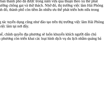
bàn thành phố đã được trong năm vừa qua thuận theo xu thế phát
đường chông gai và thử thách. Nhờ đó, thị trường việc làm Hải Phòng
h đó, thành phố còn tiềm ẩn nhiều ưu thế phát triển hơn nữa trong
g tác tuyển dụng cũng như đào tạo trên thị trường việc làm Hải Phòng
ệc làm tại nơi đây.
 thể, chính quyền địa phương sẽ luôn khuyến khích người dân chú
a phương còn triển khai các loại hình dịch vụ du lịch nhằm quảng bá