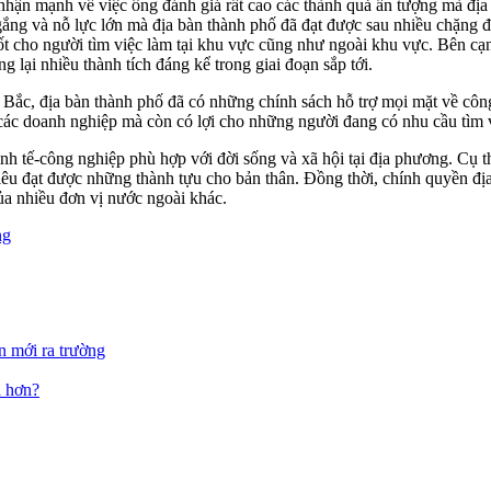
hận mạnh về việc ông đánh giá rất cao các thành quả ấn tượng mà địa 
gắng và nỗ lực lớn mà địa bàn thành phố đã đạt được sau nhiều chặng 
ốt cho người tìm việc làm tại khu vực cũng như ngoài khu vực. Bên cạn
lại nhiều thành tích đáng kể trong giai đoạn sắp tới.
 Bắc, địa bàn thành phố đã có những chính sách hỗ trợ mọi mặt về côn
 các doanh nghiệp mà còn có lợi cho những người đang có nhu cầu tìm vi
inh tế-công nghiệp phù hợp với đời sống và xã hội tại địa phương. Cụ
 tiêu đạt được những thành tựu cho bản thân. Đồng thời, chính quyền đị
ủa nhiều đơn vị nước ngoài khác.
ng
ên mới ra trường
a hơn?