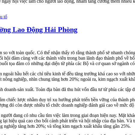
 về ngày hội việc làm cho người lao động, nhằm tăng cường thêm nhiều 
u tố
ờng Lao Động Hải Phòng
n so với toàn quốc. Có thể nhận thấy rõ rằng thành phố sẽ nhanh chóng
hội đàm cùng với các thành viên trong ban lãnh đạo thành phố về bối c
buổi tọa đàm có những đại diện từ phía các Bộ và cơ quan sở ngành có 
 ngoái hầu hết các chỉ tiêu kinh tế đều tăng trưởng khá cao so với n
ất nông nghiệp, nhìn chung tăng hơn 20%; ngoài ra, kim ngạch xuất kh
inh doanh-sản xuất. Toàn địa bàn đã thu hút vốn đầu tư từ phía các tập 
ầm chiếc lược nhằm duy trì xu hướng phát triển bền vững của thành p
g đỏ còn được nhiều tổ chức doanh nghiệp đánh giá cao về mức độ thu
gười đang có nhu cầu tìm việc làm trong giai đoạn hiện nay. Mặt khác,
 lại hiệu quả cao cho bối cảnh phát triển và hội nhập của địa bàn. Và
ông nghiệp tăng hơn 20%; và tổng kim ngạch xuất khẩu tăng gần 25%.