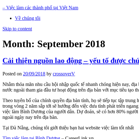
– Việc làm các thành phố tại Việt Nam
Về chúng tôi
Skip to content
Month: September 2018
Cải thiện nguồn lao động – yếu tố được ch
Posted on
20/09/2018
by
crossoverV
Nhằm thỏa mãn nhu cầu hội nhập quốc tế nhanh chóng hiện nay, địa b
nước ngoài tham gia đầu tư hoạt động trên địa bàn với mục tiêu tạo t
Theo tuyên bố của chính quyền địa bàn tỉnh, họ sẽ tiếp tục tập trung
trong vòng 2 năm sắp tới sẽ hướng đến việc đưa tỉnh phát triển ngang
việc làm Bình Dương của người dân. Dự đoán, sẽ có hơn 80% người t
ngoài ngày nay trên địa bàn.
Tại Đà Nẵng, chúng tôi giới thiệu bạn hai website việc làm tốt nhất
Tìm việc làm tại Bình Dương
– CareerLink.vn