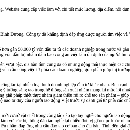
. Website cung cấp việc làm với chi tiết mức lương, địa điểm, nội du
 Bình Dương. Công ty đã khẳng định đáp ứng được người tìm việc và Việ
ó hơn gần 50.000 tỷ vốn đầu tư từ các doanh nghiệp trong nước và gần
ăng vốn đầu tư, nhằm đảm bao công ăn việc làm ổn định của người tìm vi
 triển vượt bậc, địa bàn tỉnh cũng đã có những động thái thực hiện các 
 yêu cầu công việc từ phía các doanh nghiệp, góp phần giúp thị trườ
công tác tại nhiều loại hình doanh nghiệp đầu tư khác nhau. Bên cạnh
ng ý tưởng sáng tạo trong hệ thống sản xuất nhằm mang lại mức lợi n
 giải pháp thiết thực nhằm giảm thiểu rủi ro chế tạo sản phẩm – giúp
ộ não tư duy của người lao động Việt trước sự đánh giá từ phía các ch
i mới cơ sở vật chất trong công tác đào tạo tay nghề cho người lao đ
c làm với các hệ thống đào tạo nghề tại nhiều đơn vị giáo dục khác nhau
iên nhằm đáp ứng nhu cầu đào tạo cơ bản cho địa bàn. Tính đến giai đ