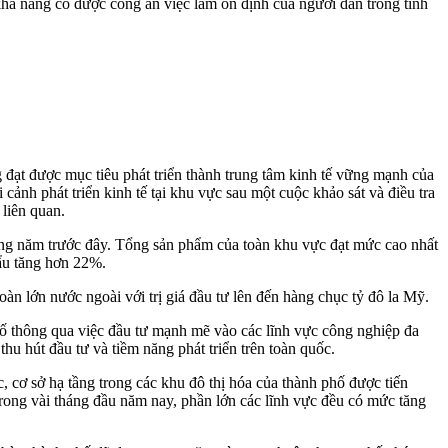
khả năng có được công ăn việc làm ổn định của người dân trong tỉnh
 đạt được mục tiêu phát triển thành trung tâm kinh tế vững mạnh của
ảnh phát triển kinh tế tại khu vực sau một cuộc khảo sát và điều tra
liên quan.
hững năm trước đây. Tổng sản phẩm của toàn khu vực đạt mức cao nhất
ẩu tăng hơn 22%.
đoàn lớn nước ngoài với trị giá đầu tư lên đến hàng chục tỷ đô la Mỹ.
hố thông qua việc đầu tư mạnh mẽ vào các lĩnh vực công nghiệp đa
 hút đầu tư và tiềm năng phát triển trên toàn quốc.
 cơ sở hạ tầng trong các khu đô thị hóa của thành phố được tiến
 trong vài tháng đầu năm nay, phần lớn các lĩnh vực đều có mức tăng